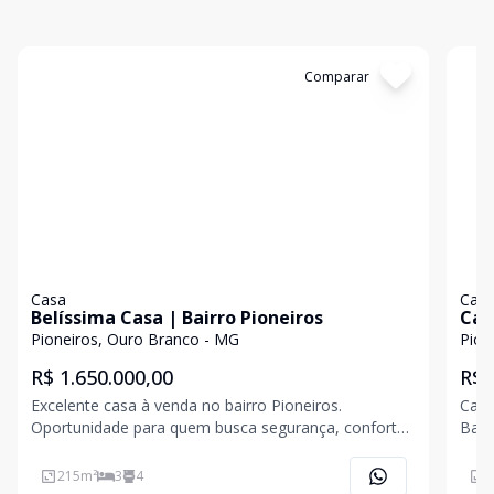
Cód:
2553
Comparar
Có
Casa
Cas
Belíssima Casa | Bairro Pioneiros
Cas
Pioneiros, Ouro Branco - MG
Pion
R$ 1.650.000,00
R$ 
Excelente casa à venda no bairro Pioneiros.
Casa
Oportunidade para quem busca segurança, conforto
Bair
e um imóvel completo, pronto para morar. Casa
prati
recentemente reformada, localizada em uma das
m² d
215
m²
3
4
1
melhores regiões do bairro. O imóvel possui 451,87
m², 