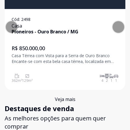
Cód:
2498
Casa
Pioneiros
-
Ouro Branco
/
MG
R$ 850.000,00
Casa Térrea com Vista para a Serra de Ouro Branco
Encante-se com esta bela casa térrea, localizada em
excelente bairro e com uma vista deslumbrante para a
Serra de Ouro Branco - um verdadeiro diferencial para
quem valoriza tranquilidade e contato com a
362
m²
129
m²
4
2
1
1
Veja mais
Destaques de venda
As melhores opções para quem quer
comprar