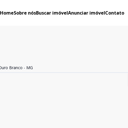
Home
Sobre nós
Buscar imóvel
Anunciar imóvel
Contato
, Ouro Branco - MG