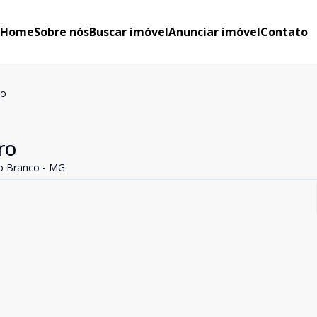
Home
Sobre nós
Buscar imóvel
Anunciar imóvel
Contato
ro
ro
ro Branco - MG