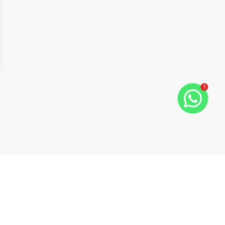
1
ide
t slide
Cód:
2230
Comparar