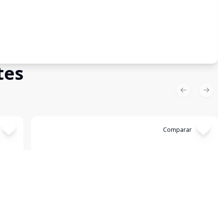
tes
Previous sl
Nex
Cód:
2503
Comparar