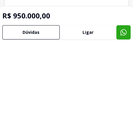
R$ 950.000,00
Dúvidas
Ligar
Imóveis semelhantes
Confira imóveis semelhantes
Cód:
2136
Comparar