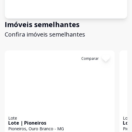
Imóveis semelhantes
Confira imóveis semelhantes
Cód:
2572
Comparar
Có
Lote
Lote
Lote | Pioneiros
Lot
Pioneiros, Ouro Branco - MG
Pion