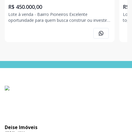
R$ 450.000,00
R$ 
Lote à venda - Bairro Pioneiros Excelente
Lote
oportunidade para quem busca construir ou investir
topog
em uma das regiões mais valorizadas da cidade! Lote
terr
com 515,85 m², oferecendo amplo espaço para a
que 
realização de projetos residenciais ou comerciais,
12,0
com ex
30,0
Deise Imóveis