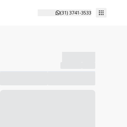
(31) 3741-3533
-------------
Compartilhar
Favorito