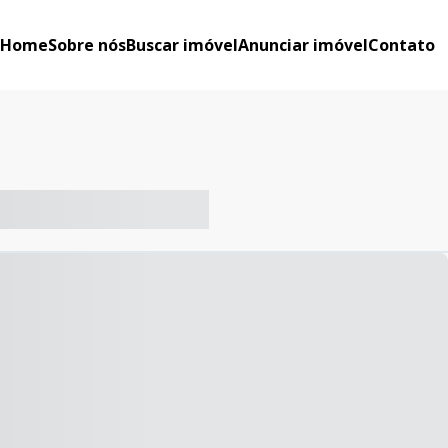
Home
Sobre nós
Buscar imóvel
Anunciar imóvel
Contato
-- ----- ----- --- ------