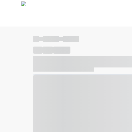
----
----- -----
----- -----
----
-----
---- ------
----- ----- -- ------ ---- ---- -- ---
----- ----- -- ------ ----- ----- -- ------