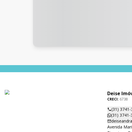
Deise Imó
CRECI:
6738
(31) 3741-
(31) 3741-
deiseandr
Avenida Mar