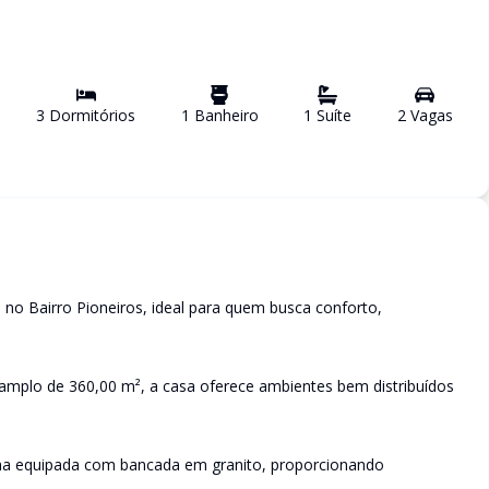
3
Dormitório
s
1
Banheiro
1
Suíte
2
Vaga
s
, no Bairro Pioneiros, ideal para quem busca conforto,
amplo de 360,00 m², a casa oferece ambientes bem distribuídos
inha equipada com bancada em granito, proporcionando