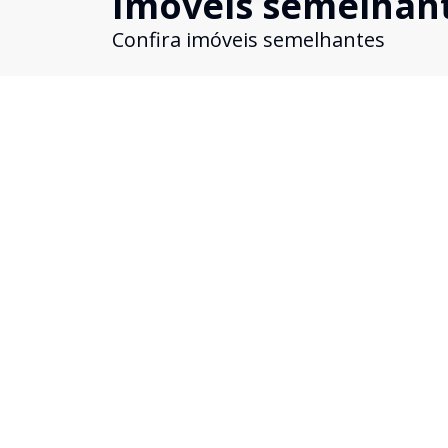
Imóveis semelhan
Confira imóveis semelhantes
Cód:
2553
Comparar
Casa
Belíssima Casa | Bairro Pioneiros
Pioneiros, Ouro Branco - MG
R$ 1.650.000,00
Excelente casa à venda no bairro Pioneiros.
Oportunidade para quem busca segurança, confo