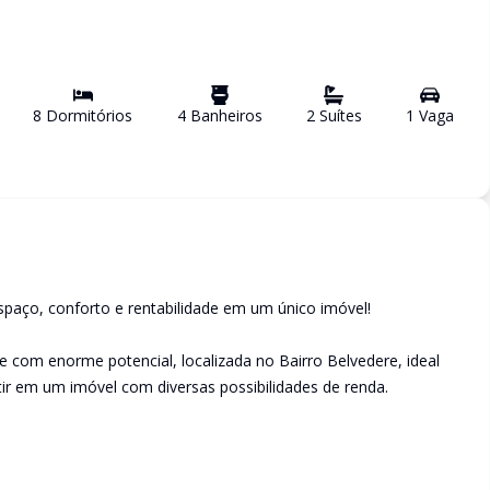
8
Dormitório
s
4
Banheiro
s
2
Suíte
s
1
Vaga
spaço, conforto e rentabilidade em um único imóvel!
com enorme potencial, localizada no Bairro Belvedere, ideal
r em um imóvel com diversas possibilidades de renda.