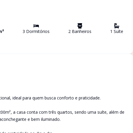
m²
3
Dormitório
s
2
Banheiro
s
1
Suíte
onal, ideal para quem busca conforto e praticidade.
00m², a casa conta com três quartos, sendo uma suíte, além de
aconchegante e bem iluminado.