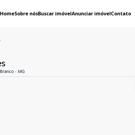
Home
Sobre nós
Buscar imóvel
Anunciar imóvel
Contato
s
es
 Branco - MG