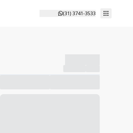
(31) 3741-3533
-------------
Compartilhar
Favorito