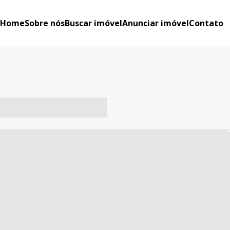
Home
Sobre nós
Buscar imóvel
Anunciar imóvel
Contato
-- ----- ----- --- ------