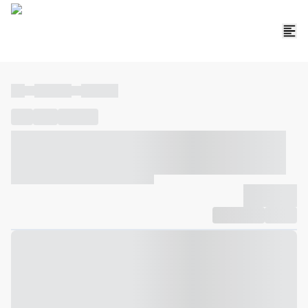
----
----- -----
----- -----
----
-----
---- ------
----- ----- -- ------ ---- ---- -- ----- ----- -----
--- ------
----- ----- -- ------ ----- ----- -- ------
-------------
Compartilhar
Favorito