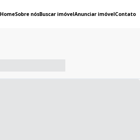
Home
Sobre nós
Buscar imóvel
Anunciar imóvel
Contato
-- ----- ----- --- ------