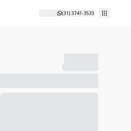
(31) 3741-3533
-------------
Compartilhar
Favorito