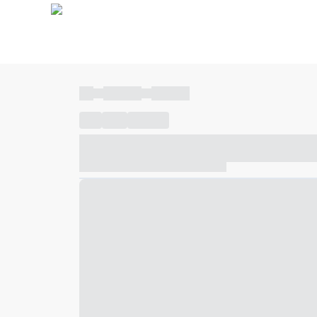
----
----- -----
----- -----
----
-----
---- ------
----- ----- -- ------ ---- ---- -- ---
----- ----- -- ------ ----- ----- -- ------