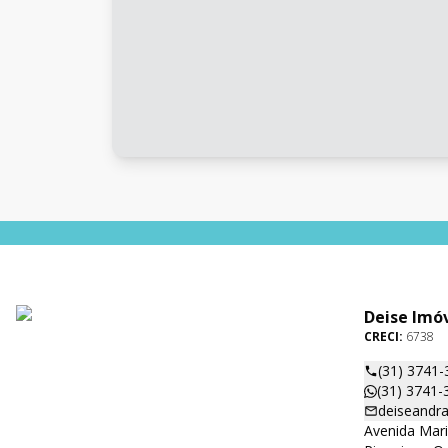
Deise Imó
CRECI:
6738
(31) 3741-
(31) 3741-
deiseandr
Avenida Mar