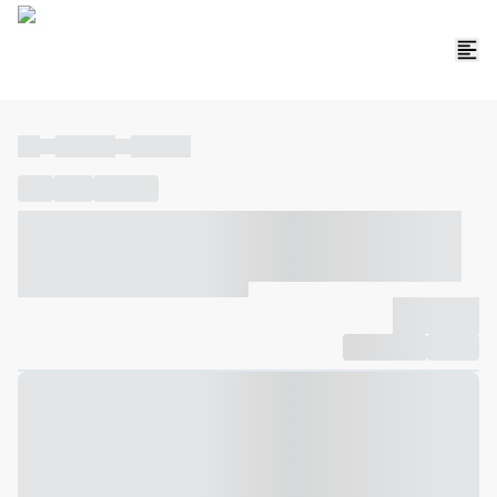
----
----- -----
----- -----
----
-----
---- ------
----- ----- -- ------ ---- ---- -- ----- ----- -----
--- ------
----- ----- -- ------ ----- ----- -- ------
-------------
Compartilhar
Favorito