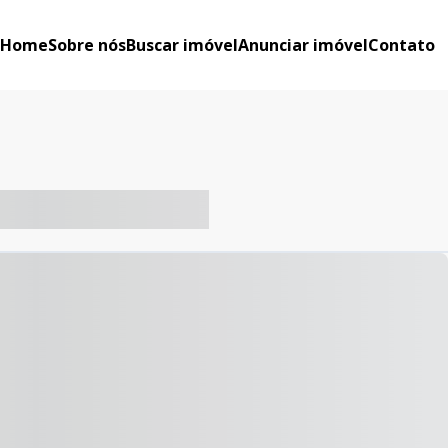
Home
Sobre nós
Buscar imóvel
Anunciar imóvel
Contato
-- ----- ----- --- ------