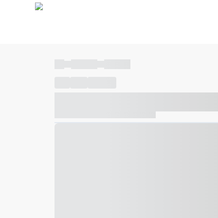
----
----- -----
----- -----
----
-----
---- ------
----- ----- -- ------ ---- ---- -- ---
----- ----- -- ------ ----- ----- -- ------