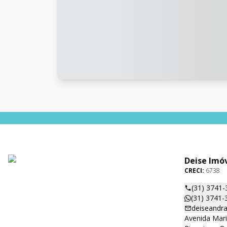
Deise Imó
CRECI:
6738
(31) 3741-
(31) 3741-
deiseandr
Avenida Mar