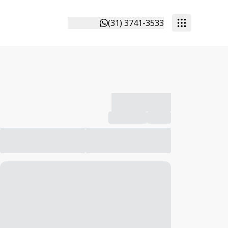
(31) 3741-3533
-------------
Compartilhar
Favorito