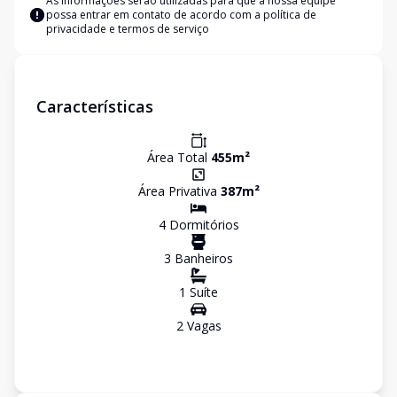
As informações serão utilizadas para que a nossa equipe
possa entrar em contato de acordo com a
política de
privacidade e termos de serviço
Características
Área Total
455
m²
Área Privativa
387
m²
4
Dormitório
s
3
Banheiro
s
1
Suíte
2
Vaga
s