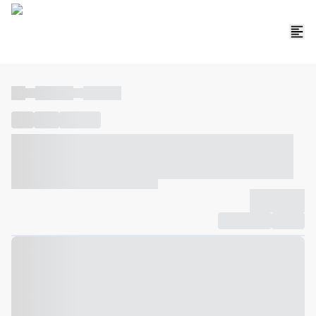
----
----- -----
----- -----
----
-----
---- ------
----- ----- -- ------ ---- ---- -- ----- ----- -----
--- ------
----- ----- -- ------ ----- ----- -- ------
-------------
Compartilhar
Favorito