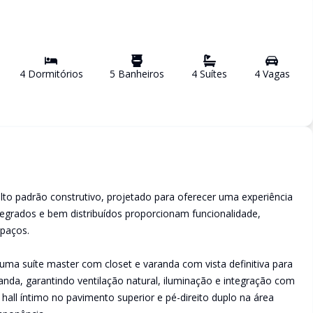
4
Dormitório
s
5
Banheiro
s
4
Suíte
s
4
Vaga
s
to padrão construtivo, projetado para oferecer uma experiência
grados e bem distribuídos proporcionam funcionalidade,
spaços.
 uma suíte master com closet e varanda com vista definitiva para
nda, garantindo ventilação natural, iluminação e integração com
hall íntimo no pavimento superior e pé-direito duplo na área