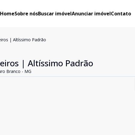
Home
Sobre nós
Buscar imóvel
Anunciar imóvel
Contato
iros | Altíssimo Padrão
eiros | Altíssimo Padrão
uro Branco - MG