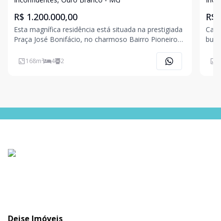
1.200.000,00
1.8
R$ 1.200.000,00
R$ 
Esta magnífica residência está situada na prestigiada
Casa
Praça José Bonifácio, no charmoso Bairro Pioneiros!
busc
No térreo, você encontrará uma espaçosa sala de
um único lugar.
estar com elegantes móveis planejados, uma
cons
168
m²
4
2
3
acolhedora sala de jantar e um ambiente adjacente,
na e
atua
esta
Deise Imóveis