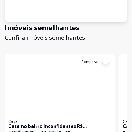
Imóveis semelhantes
Confira imóveis semelhantes
Cód:
1924
Comparar
Có
Casa
Cas
Casa no bairro Inconfidentes R$
Cas
Inconfidentes, Ouro Branco - MG
Inco